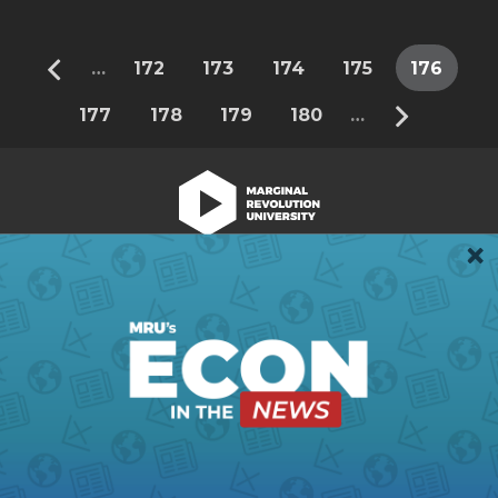
…
172
173
174
175
176
Pages
177
178
179
180
…
We're Hiring!
Register
Login
Terms of Use